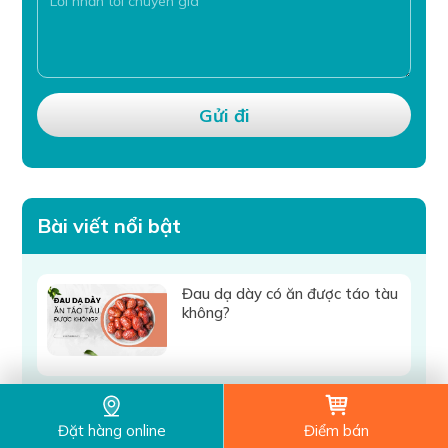
Bài viết nổi bật
Đau dạ dày có ăn được táo tàu
không?
Uống coca chữa đầy bụng – tin
được không?
Đặt hàng online
Điểm bán