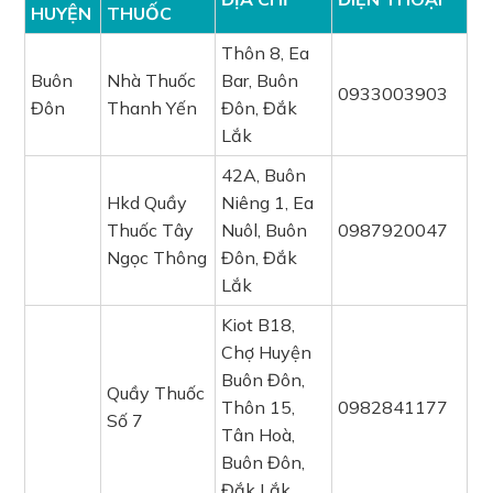
HUYỆN
THUỐC
Thôn 8, Ea
Buôn
Nhà Thuốc
Bar, Buôn
0933003903
Đôn
Thanh Yến
Đôn, Đắk
Lắk
42A, Buôn
Hkd Quầy
Niêng 1, Ea
Thuốc Tây
Nuôl, Buôn
0987920047
Ngọc Thông
Đôn, Đắk
Lắk
Kiot B18,
Chợ Huyện
Buôn Đôn,
Quầy Thuốc
Thôn 15,
0982841177
Số 7
Tân Hoà,
Buôn Đôn,
Đắk Lắk