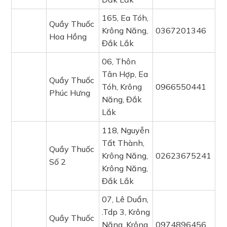
165, Ea Tóh,
Quầy Thuốc
Krông Năng,
0367201346
Hoa Hồng
Đắk Lắk
06, Thôn
Tân Hợp, Ea
Quầy Thuốc
Tóh, Krông
0966550441
Phúc Hưng
Năng, Đắk
Lắk
118, Nguyễn
Tất Thành,
Quầy Thuốc
Krông Năng,
02623675241
Số 2
Krông Năng,
Đắk Lắk
07, Lê Duẩn,
.Tdp 3, Krông
Quầy Thuốc
Năng, Krông
0974896456