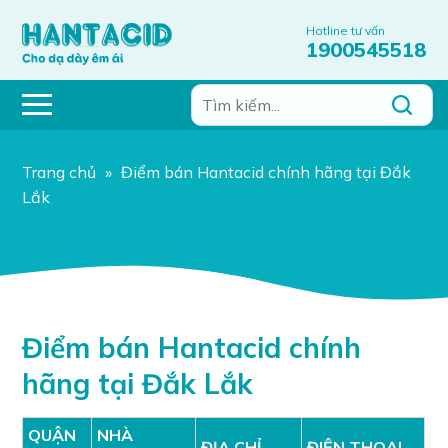
Hotline tư vấn
1900545518
Trang chủ
»
Điểm bán Hantacid chính hãng tại Đắk
Lắk
Điểm bán Hantacid chính
hãng tại Đắk Lắk
QUẬN
NHÀ
ĐỊA CHỈ
ĐIỆN THOẠI