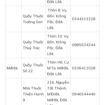
Đắk Lắk
.Thôn 8, Vụ
Quầy Thuốc
Bổn, Krông
0344313328
Trường Sơn
Pắc, Đắk
Lắk
Thôn 10, Vụ
Quầy Thuốc
Bổn, Krông
0985534344
Thuỷ Trúc
Pắc, Đắk
Lắk
Thôn Hồ, Cư
Quầy Thuốc
Mđrắk
M’Ta, Mđrắk,
0336411028
Số 22
Đắk Lắk
216, Nguyễn
Nhà Thuốc
Tất Thành,
Thiện Hạnh
M’Đrắk,
0946544440
9
Mđrắk, Đắk