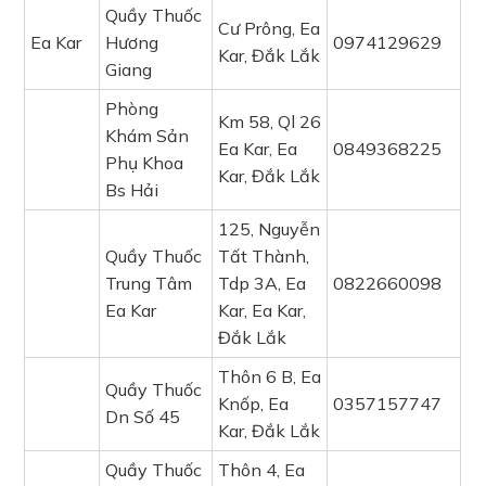
Quầy Thuốc
Cư Prông, Ea
Ea Kar
Hương
0974129629
Kar, Đắk Lắk
Giang
Phòng
Km 58, Ql 26
Khám Sản
Ea Kar, Ea
0849368225
Phụ Khoa
Kar, Đắk Lắk
Bs Hải
125, Nguyễn
Quầy Thuốc
Tất Thành,
Trung Tâm
Tdp 3A, Ea
0822660098
Ea Kar
Kar, Ea Kar,
Đắk Lắk
Thôn 6 B, Ea
Quầy Thuốc
Knốp, Ea
0357157747
Dn Số 45
Kar, Đắk Lắk
Quầy Thuốc
Thôn 4, Ea