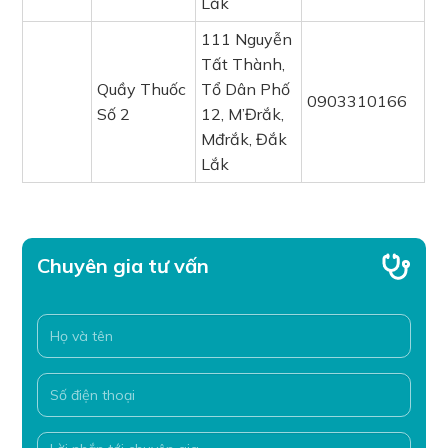
Lắk
111 Nguyễn
Tất Thành,
Quầy Thuốc
Tổ Dân Phố
0903310166
Số 2
12, M’Đrắk,
Mđrắk, Đắk
Lắk
Chuyên gia tư vấn