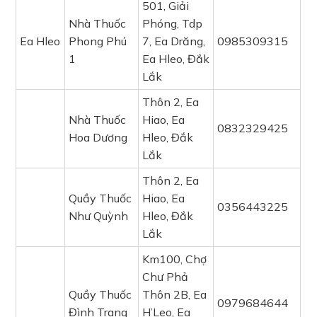
501, Giải
Nhà Thuốc
Phóng, Tdp
Ea Hleo
Phong Phú
7, Ea Drăng,
0985309315
1
Ea Hleo, Đắk
Lắk
Thôn 2, Ea
Nhà Thuốc
Hiao, Ea
0832329425
Hoa Dương
Hleo, Đắk
Lắk
Thôn 2, Ea
Quầy Thuốc
Hiao, Ea
0356443225
Như Quỳnh
Hleo, Đắk
Lắk
Km100, Chợ
Chư Phả
Quầy Thuốc
Thôn 2B, Ea
0979684644
Đình Trang
H’Leo, Ea