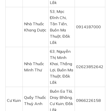
Lắk
53, Mạc
Đĩnh Chi,
Nhà Thuốc
Tân Tiến,
0914187000
Khang Dược
Buôn Ma
Thuột, Đắk
Lắk
63, Nguyễn
Thị Minh
Nhà Thuốc
Khai, Thắng
02623852642
Minh Thư
Lợi, Buôn Ma
Thuột, Đắk
Lắk
Buôn Ea Tlá,
Quầy Thuốc
Dray Bhăng,
Cư Kuin
0966226158
Thuỳ Anh
Cư Kuin, Đắk
Lắk