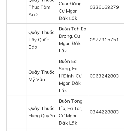
Cuor Đăng,
Phúc Tâm
0336169279
Cư Mgar,
An 2
Đắk Lắk
Buôn Tah Ea
Quầy Thuốc
Drơng, Cư
Tây Quốc
0977915751
Mgar, Đắk
Bảo
Lắk
Buôn Ea
Sang, Ea
Quầy Thuốc
H’Đinh, Cư
0963242803
Mỹ Vân
Mgar, Đắk
Lắk
Buôn Tơng
Quầy Thuốc
Lĩa, Ea Tar,
0344228883
Hùng Quyên
Cư Mgar,
Đắk Lắk