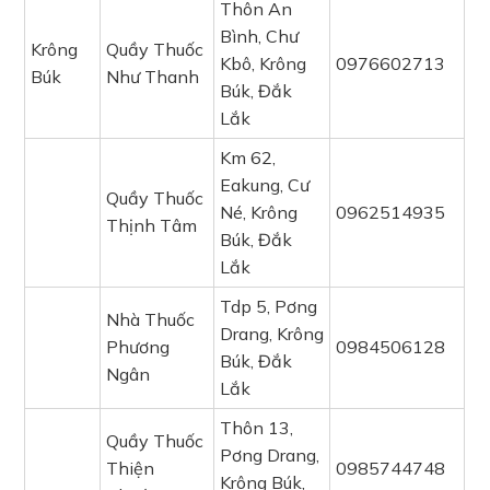
Thôn An
Bình, Chư
Krông
Quầy Thuốc
Kbô, Krông
0976602713
Búk
Như Thanh
Búk, Đắk
Lắk
Km 62,
Eakung, Cư
Quầy Thuốc
Né, Krông
0962514935
Thịnh Tâm
Búk, Đắk
Lắk
Tdp 5, Pơng
Nhà Thuốc
Drang, Krông
Phương
0984506128
Búk, Đắk
Ngân
Lắk
Thôn 13,
Quầy Thuốc
Pơng Drang,
Thiện
0985744748
Krông Búk,