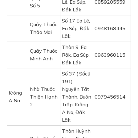
Lê, Ea Súp,
0859205559
Số 5
Đắk Lắk
Số 17 Ea Lê,
Quầy Thuốc
Ea Súp, Đắk
0948168445
Thảo Mai
Lắk
Thôn 9, Ea
Quầy Thuốc
Rốk, Ea Súp,
0963960115
Minh Anh
Đắk Lắk
Số 37 ( Sốcũ
191),
Nhà Thuốc
Nguyễn Tất
Krông
Thiện Hạnh
Thành, Buôn
0979456514
A Na
2
Trấp, Krông
A Na, Đắk
Lắk
Thôn Huỳnh