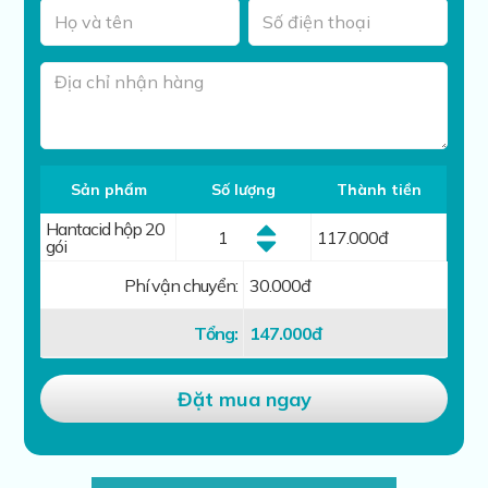
Sản phẩm
Số lượng
Thành tiền
Hantacid hộp 20
117.000
đ
gói
Phí vận chuyển:
30.000đ
Tổng:
147.000
đ