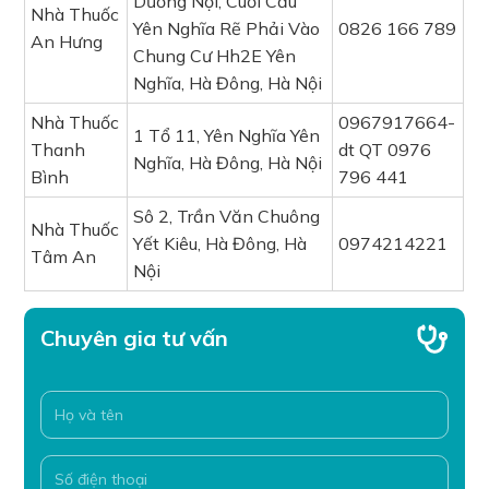
Dương Nội, Cuối Cầu
Nhà Thuốc
Yên Nghĩa Rẽ Phải Vào
0826 166 789
An Hưng
Chung Cư Hh2E Yên
Nghĩa, Hà Đông, Hà Nội
Nhà Thuốc
0967917664-
1 Tổ 11, Yên Nghĩa Yên
Thanh
dt QT 0976
Nghĩa, Hà Đông, Hà Nội
Bình
796 441
Sô 2, Trần Văn Chuông
Nhà Thuốc
Yết Kiêu, Hà Đông, Hà
0974214221
Tâm An
Nội
Chuyên gia tư vấn