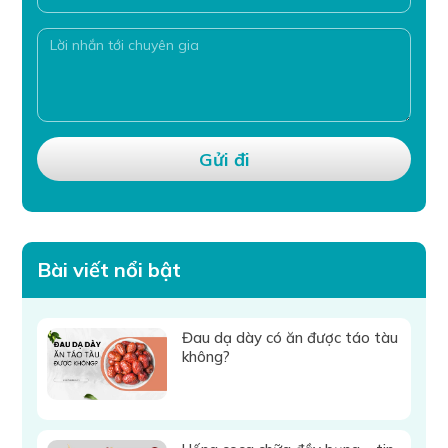
Bài viết nổi bật
Đau dạ dày có ăn được táo tàu
không?