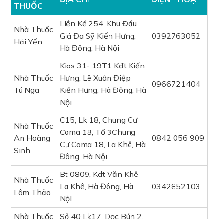
THUỐC
Liền Kề 254, Khu Đấu
Nhà Thuốc
Giá Đa Sỹ Kiến Hưng,
0392763052
Hải Yến
Hà Đông, Hà Nội
Kios 31- 19T1 Kđt Kiến
Nhà Thuốc
Hưng, Lê Xuân Điệp
0966721404
Tú Nga
Kiến Hưng, Hà Đông, Hà
Nội
C15, Lk 18, Chung Cư
Nhà Thuốc
Coma 18, Tổ 3Chung
An Hoàng
0842 056 909
Cư Coma 18, La Khê, Hà
Sinh
Đông, Hà Nội
Bt 0809, Kdt Văn Khê
Nhà Thuốc
La Khê, Hà Đông, Hà
0342852103
Lâm Thảo
Nội
Nhà Thuốc
Số 40 Lk17, Dọc Bún 2,