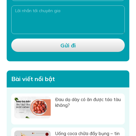
Bài viết nổi bật
Đau dạ dày có ăn được táo tàu
không?
Uống coca chữa đầy bụng – tin