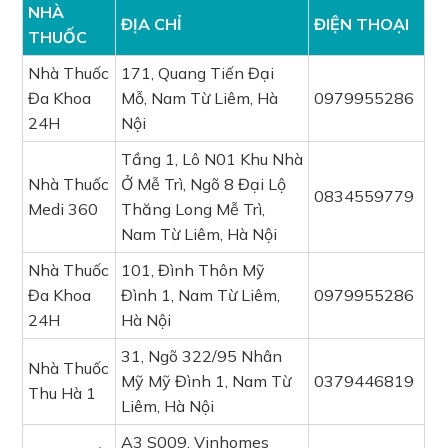
NHÀ
ĐỊA CHỈ
ĐIỆN THOẠI
THUỐC
Nhà Thuốc
171, Quang Tiến Đại
Đa Khoa
Mỗ, Nam Từ Liêm, Hà
0979955286
24H
Nội
Tầng 1, Lô N01 Khu Nhà
Nhà Thuốc
Ở Mễ Trì, Ngõ 8 Đại Lộ
0834559779
Medi 360
Thăng Long Mễ Trì,
Nam Từ Liêm, Hà Nội
Nhà Thuốc
101, Đình Thôn Mỹ
Đa Khoa
Đình 1, Nam Từ Liêm,
0979955286
24H
Hà Nội
31, Ngõ 322/95 Nhân
Nhà Thuốc
Mỹ Mỹ Đình 1, Nam Từ
0379446819
Thu Hà 1
Liêm, Hà Nội
A3 S009, Vinhomes