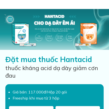
Đặt mua thuốc Hantacid
thuốc kháng acid dạ dày giảm cơn
đau
Giá bán: 117.000đ/Hộp 20 gói
Freeship khi mua từ 3 hộp