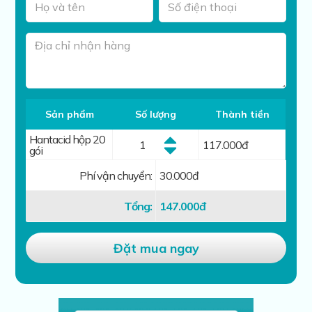
Sản phẩm
Số lượng
Thành tiền
Hantacid hộp 20
117.000
đ
gói
Phí vận chuyển:
30.000đ
Tổng:
147.000
đ