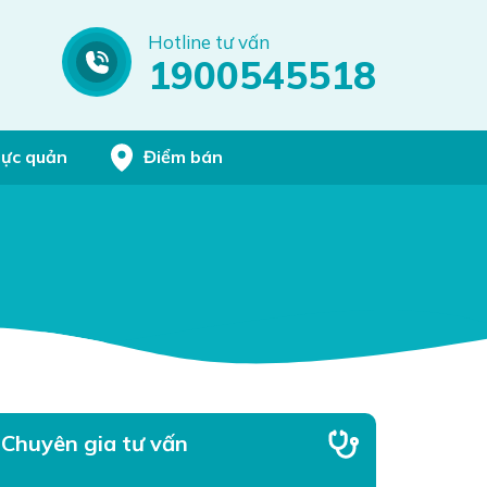
Hotline tư vấn
1900545518
hực quản
Điểm bán
Chuyên gia tư vấn