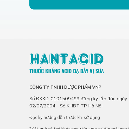
CÔNG TY TNHH DƯỢC PHẨM VNP
Số ĐKKD: 0101509499 đăng ký lần đầu ngày
02/07/2004 – Sở KHĐT TP Hà Nội
Đọc kỹ hướng dẫn trước khi sử dụng
*Kết quả có thể khác nhau tùy vào cơ địa mỗi ngườ