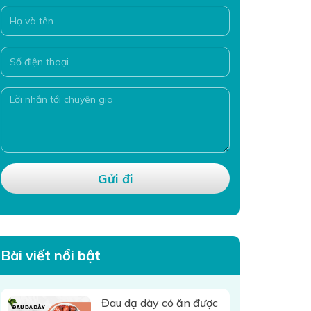
Bài viết nổi bật
Đau dạ dày có ăn được