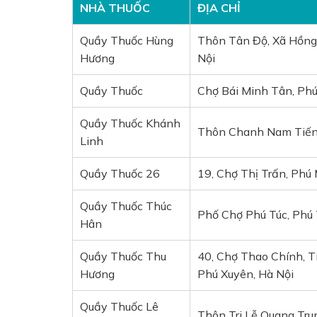
NHÀ THUỐC
ĐỊA CHỈ
Quầy Thuốc Hùng
Thôn Tân Độ, Xã Hồng
Hương
Nội
Quầy Thuốc
Chợ Bái Minh Tân, Phú
Quầy Thuốc Khánh
Thôn Chanh Nam Tiến,
Linh
Quầy Thuốc 26
19, Chợ Thị Trấn, Phú
Quầy Thuốc Thúc
Phố Chợ Phú Túc, Phú 
Hân
Quầy Thuốc Thu
40, Chợ Thao Chính, T
Hương
Phú Xuyên, Hà Nội
Quầy Thuốc Lê
Thôn Tri Lễ Quang Tru