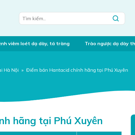
nh viêm loét dạ dày, tá tràng
Trào ngược dạ dày t
i Hà Nội
»
Điểm bán Hantacid chính hãng tại Phú Xuyên
nh hãng tại Phú Xuyên