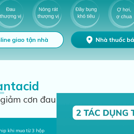
line giao tận nhà
Nhà thuốc bá
antacid
 giảm cơn đau
hip khi mua từ 3 hộp