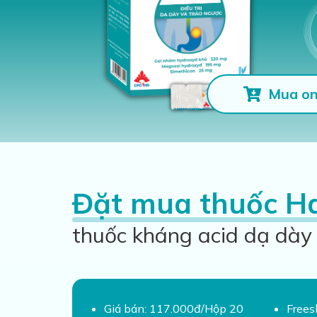
Mua on
Đặt mua thuốc H
thuốc kháng acid dạ dày
Giá bán: 117.000đ/Hộp 20
Frees