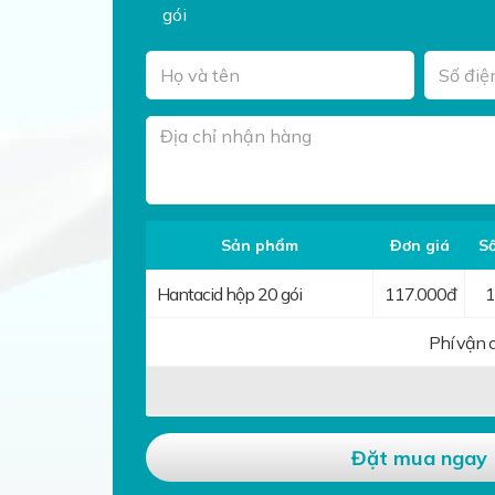
gói
Sản phẩm
Đơn giá
Số
Hantacid hộp 20 gói
117.000đ
Phí vận 