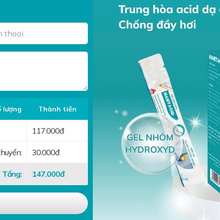
 lượng
Thành tiền
117.000
đ
chuyển:
30.000đ
Tổng:
147.000
đ