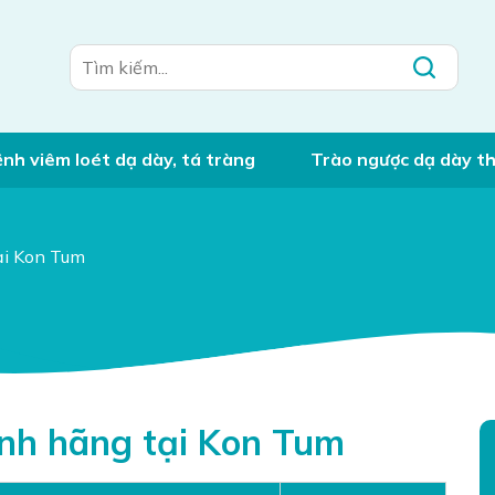
nh viêm loét dạ dày, tá tràng
Trào ngược dạ dày t
ại Kon Tum
nh hãng tại Kon Tum