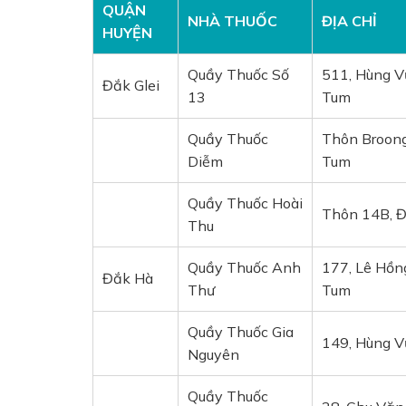
QUẬN
NHÀ THUỐC
ĐỊA CHỈ
HUYỆN
Quầy Thuốc Số
511, Hùng Vư
Đắk Glei
13
Tum
Quầy Thuốc
Thôn Broong
Diễm
Tum
Quầy Thuốc Hoài
Thôn 14B, Đ
Thu
Quầy Thuốc Anh
177, Lê Hồn
Đắk Hà
Thư
Tum
Quầy Thuốc Gia
149, Hùng V
Nguyên
Quầy Thuốc