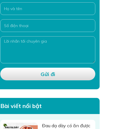
Bài viết nổi bật
Đau dạ dày có ăn được