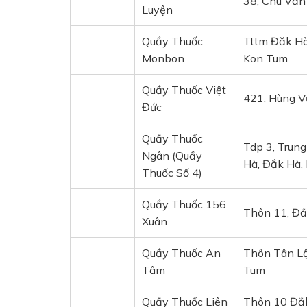
38, Chu Văn
Luyện
Quầy Thuốc
Tttm Đăk Hà
Monbon
Kon Tum
Quầy Thuốc Việt
421, Hùng V
Đức
Quầy Thuốc
Tdp 3, Trun
Ngân (Quầy
Hà, Đắk Hà,
Thuốc Số 4)
Quầy Thuốc 156
Thôn 11, Đắ
Xuân
Quầy Thuốc An
Thôn Tân Lậ
Tâm
Tum
Quầy Thuốc Liên
Thôn 10 Đắk