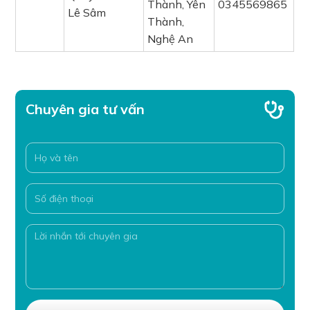
Thành, Yên
0345569865
Lê Sâm
Thành,
Nghệ An
Chuyên gia tư vấn