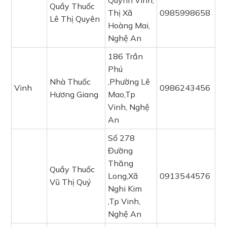
Quỳnh Vinh,
Quầy Thuốc
Thị Xã
0985998658
Lê Thị Quyên
Hoàng Mai,
Nghệ An
186 Trần
Phú
Nhà Thuốc
,Phường Lê
Vinh
0986243456
Hương Giang
Mao,Tp
Vinh, Nghệ
An
Số 278
Đường
Thăng
Quầy Thuốc
Long,Xã
0913544576
Vũ Thị Quý
Nghi Kim
,Tp Vinh,
Nghệ An