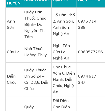
HUYỆN
Quầy Bán
Tố Dân Phố
Thuốc Chữa
Anh
2, Anh Sơn,
0975 714
Bệnh- Ds
Sơn
Anh Sơn,
388
Nguyễn Thị
Nghệ An
Tâm
Nghi Tân,
Nhà Thuốc
Cửa Lò
Cửa Lò,
0968577286
Hoàng Thúy
Nghệ An
Chợ Chùa
Quầy Thuốc
Xóm 6, Diễn
Diễn
Dn Số 24 –
0974 917
Hạnh, Diễn
Châu
Cn Dược Diễn
347
Châu, Nghệ
Châu
An
Đối Diện
Quầy
Chợ Diễn