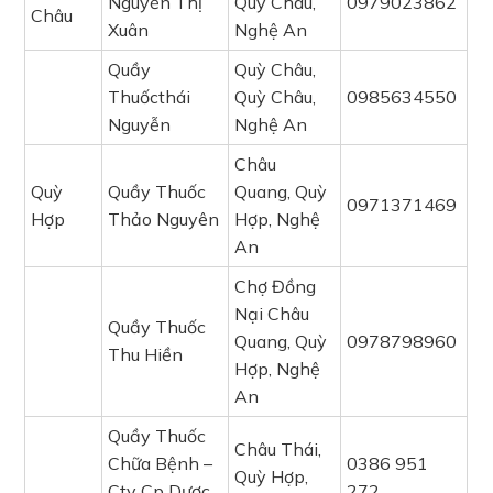
Nguyễn Thị
Quỳ Châu,
0979023862
Châu
Xuân
Nghệ An
Quầy
Quỳ Châu,
Thuốcthái
Quỳ Châu,
0985634550
Nguyễn
Nghệ An
Châu
Quỳ
Quầy Thuốc
Quang, Quỳ
0971371469
Hợp
Thảo Nguyên
Hợp, Nghệ
An
Chợ Đồng
Nại Châu
Quầy Thuốc
Quang, Quỳ
0978798960
Thu Hiền
Hợp, Nghệ
An
Quầy Thuốc
Châu Thái,
Chữa Bệnh –
0386 951
Quỳ Hợp,
Cty Cp Dược
272