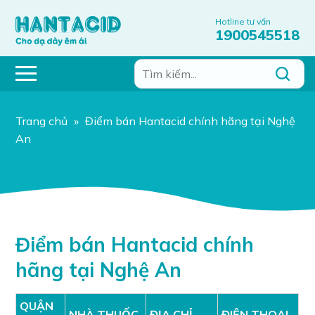
Hotline tư vấn
1900545518
Trang chủ
»
Điểm bán Hantacid chính hãng tại Nghệ
An
Điểm bán Hantacid chính
hãng tại Nghệ An
QUẬN
NHÀ THUỐC
ĐỊA CHỈ
ĐIỆN THOẠI