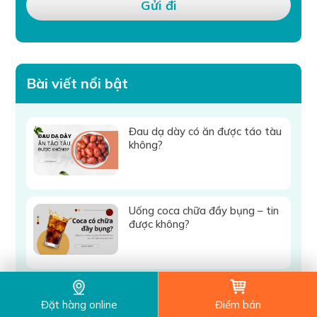
Bài viết nổi bật
Đau dạ dày có ăn được táo tàu
không?
Uống coca chữa đầy bụng – tin
được không?
Đau dạ dày ăn quả hồng được
không?
Đặt hàng online
Điểm bán