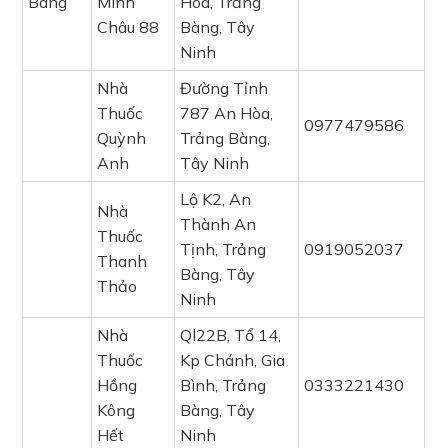
Bàng
Minh
Hòa, Trảng
Châu 88
Bàng, Tây
Ninh
Nhà
Đường Tỉnh
Thuốc
787 An Hòa,
0977479586
Quỳnh
Trảng Bàng,
Anh
Tây Ninh
Lộ K2, An
Nhà
Thành An
Thuốc
Tịnh, Trảng
0919052037
Thanh
Bàng, Tây
Thảo
Ninh
Nhà
Ql22B, Tổ 14,
Thuốc
Kp Chánh, Gia
Hồng
Bình, Trảng
0333221430
Kông
Bàng, Tây
Hết
Ninh