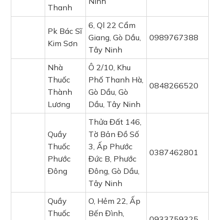
Ninh
Thanh
6, Ql 22 Cẩm
Pk Bác Sĩ
Giang, Gò Dầu,
0989767388
Kim Sơn
Tây Ninh
Nhà
Ô 2/10, Khu
Thuốc
Phố Thanh Hà,
0848266520
Thành
Gò Dầu, Gò
Lương
Dầu, Tây Ninh
Thửa Đất 146,
Quầy
Tờ Bản Đồ Số
Thuốc
3, Ấp Phước
0387462801
Phước
Đức B, Phước
Đông
Đông, Gò Dầu,
Tây Ninh
Quầy
O, Hẻm 22, Ấp
Thuốc
Bến Đình,
0933759325