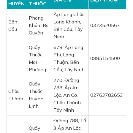
HUYỆN
THUỐC
Ấp Long Châu,
Phòng
Bến
Long Khánh,
Khám Bs
0373520567
Cầu
Bến Cầu, Tây
Quyên
Ninh
Quầy
678, Ấp Long
Thuốc
Phi, Long
0985154500
Mai
Thuận, Bến
Phương
Cầu, Tây Ninh
270, Đường
Quầy
788, Ấp An
Châu
Thuốc
Lộc, An Cơ,
02763782653
Thành
Huỳnh
Châu Thành,
Linh
Tây Ninh
Đường 788, Tổ
Quầy
3 Ấp An Lộc