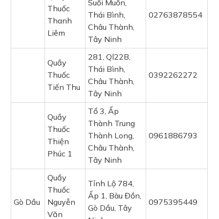
Suối Muồn,
Thuốc
Thái Bình,
02763878554
Thanh
Châu Thành,
Liêm
Tây Ninh
281, Ql22B,
Quầy
Thái Bình,
Thuốc
0392262272
Châu Thành,
Tiến Thu
Tây Ninh
Tổ 3, Ấp
Quầy
Thành Trung
Thuốc
Thành Long,
0961886793
Thiện
Châu Thành,
Phúc 1
Tây Ninh
Quầy
Tỉnh Lộ 784,
Thuốc
Ấp 1, Bàu Đồn,
Gò Dầu
Nguyễn
0975395449
Gò Dầu, Tây
Văn