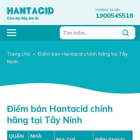
Hotline tư vấn
1900545518
Trang chủ
»
Điểm bán Hantacid chính hãng tại Tây
Ninh
Điểm bán Hantacid chính
hãng tại Tây Ninh
QUẬN
NHÀ
ĐỊA CHỈ
ĐIỆN THOẠI