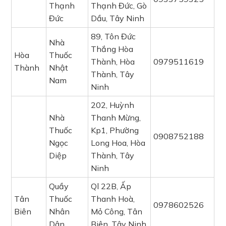
Thạnh
Thạnh Đức, Gò
Đức
Dầu, Tây Ninh
89, Tôn Đức
Nhà
Thắng Hòa
Hòa
Thuốc
Thành, Hòa
0979511619
Thành
Nhật
Thành, Tây
Nam
Ninh
202, Huỳnh
Nhà
Thanh Mừng,
Thuốc
Kp1, Phường
0908752188
Ngọc
Long Hoa, Hòa
Diệp
Thành, Tây
Ninh
Quầy
Ql 22B, Ấp
Tân
Thuốc
Thanh Hoà,
0978602526
Biên
Nhân
Mỏ Công, Tân
Dân
Biên, Tây Ninh