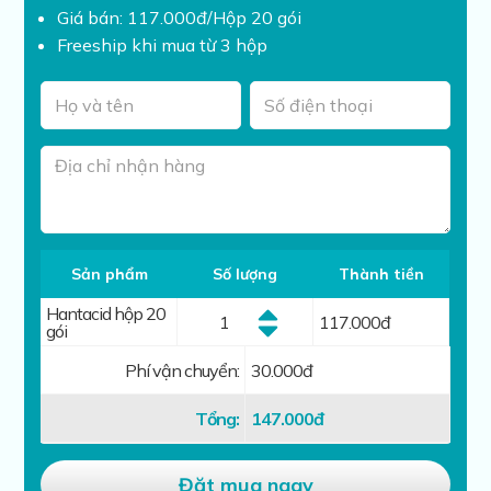
Giá bán: 117.000đ/Hộp 20 gói
Freeship khi mua từ 3 hộp
Sản phẩm
Số lượng
Thành tiền
Hantacid hộp 20
117.000
đ
gói
Phí vận chuyển:
30.000đ
Tổng:
147.000
đ