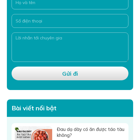
Bài viết nổi bật
Đau dạ dày có ăn được táo tàu
không?