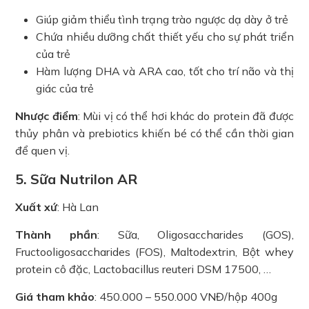
Giúp giảm thiểu tình trạng trào ngược dạ dày ở trẻ
Chứa nhiều dưỡng chất thiết yếu cho sự phát triển
của trẻ
Hàm lượng DHA và ARA cao, tốt cho trí não và thị
giác của trẻ
Nhược điểm
: Mùi vị có thể hơi khác do protein đã được
thủy phân và prebiotics khiến bé có thể cần thời gian
để quen vị.
5. Sữa Nutrilon AR
Xuất xứ
: Hà Lan
Thành phần
: Sữa, Oligosaccharides (GOS),
Fructooligosaccharides (FOS), Maltodextrin, Bột whey
protein cô đặc, Lactobacillus reuteri DSM 17500, …
Giá tham khảo
: 450.000 – 550.000 VNĐ/hộp 400g