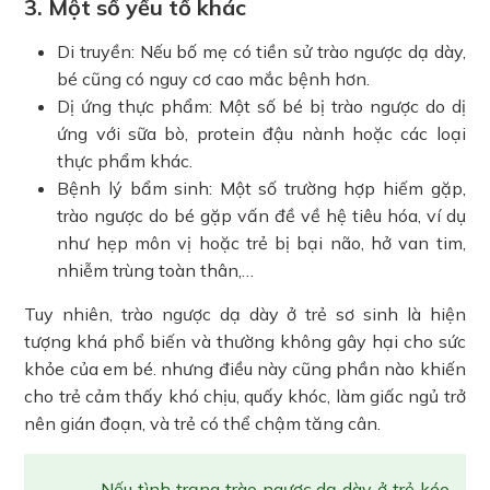
3. Một số yếu tố khác
Di truyền: Nếu bố mẹ có tiền sử trào ngược dạ dày,
bé cũng có nguy cơ cao mắc bệnh hơn.
Dị ứng thực phẩm: Một số bé bị trào ngược do dị
ứng với sữa bò, protein đậu nành hoặc các loại
thực phẩm khác.
Bệnh lý bẩm sinh: Một số trường hợp hiếm gặp,
trào ngược do bé gặp vấn đề về hệ tiêu hóa, ví dụ
như hẹp môn vị hoặc trẻ bị bại não, hở van tim,
nhiễm trùng toàn thân,…
Tuy nhiên, trào ngược dạ dày ở trẻ sơ sinh là hiện
tượng khá phổ biến và thường không gây hại cho sức
khỏe của em bé. nhưng điều này cũng phần nào khiến
cho trẻ cảm thấy khó chịu, quấy khóc, làm giấc ngủ trở
nên gián đoạn, và trẻ có thể chậm tăng cân.
Nếu tình trạng trào ngược dạ dày ở trẻ kéo