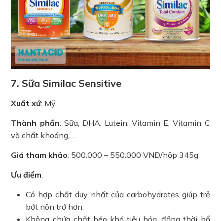
7. Sữa Similac Sensitive
Xuất xứ
: Mỹ
Thành phần
: Sữa, DHA, Lutein, Vitamin E, Vitamin C
và chất khoáng,…
Giá tham khảo
: 500.000 – 550.000 VNĐ/hộp 345g
Ưu điểm
:
Có hợp chất duy nhất của carbohydrates giúp trẻ
bớt nôn trớ hơn.
Không chứa chất béo khó tiêu hóa, đồng thời bổ