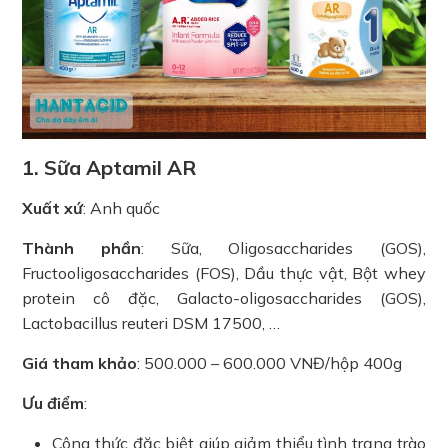
1. Sữa Aptamil AR
Xuất xứ
: Anh quốc
Thành phần
: Sữa, Oligosaccharides (GOS),
Fructooligosaccharides (FOS), Dầu thực vật, Bột whey
protein cô đặc, Galacto-oligosaccharides (GOS),
Lactobacillus reuteri DSM 17500, …
Giá tham khảo
: 500.000 – 600.000 VNĐ/hộp 400g
Ưu điểm
:
Công thức đặc biệt giúp giảm thiểu tình trạng trào