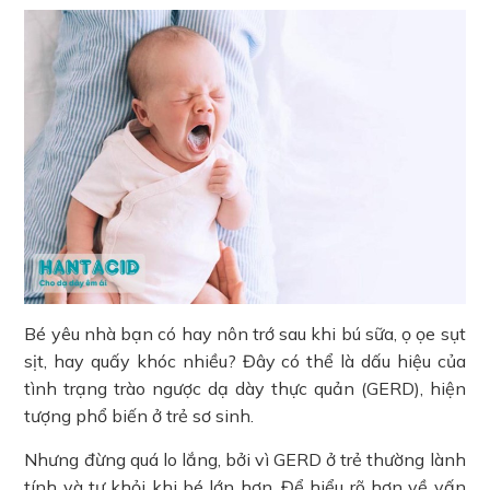
Bé yêu nhà bạn có hay nôn trớ sau khi bú sữa, ọ ọe sụt
sịt, hay quấy khóc nhiều? Đây có thể là dấu hiệu của
tình trạng trào ngược dạ dày thực quản (GERD), hiện
tượng phổ biến ở trẻ sơ sinh.
Nhưng đừng quá lo lắng, bởi vì GERD ở trẻ thường lành
tính và tự khỏi khi bé lớn hơn. Để hiểu rõ hơn về vấn