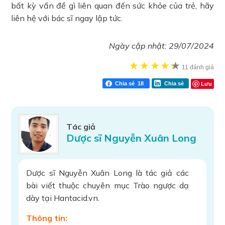
bất kỳ vấn đề gì liên quan đến sức khỏe của trẻ, hãy
liên hệ với bác sĩ ngay lập tức.
Ngày cập nhật:
29/07/2024
★
★
★
★
★
★
11 đánh giá
Lưu
Chia sẻ
18
Chia sẻ
Tác giả
Dược sĩ Nguyễn Xuân Long
Dược sĩ Nguyễn Xuân Long là tác giả các
bài viết thuộc chuyên mục Trào ngược dạ
dày tại Hantacid.vn.
Thông tin: