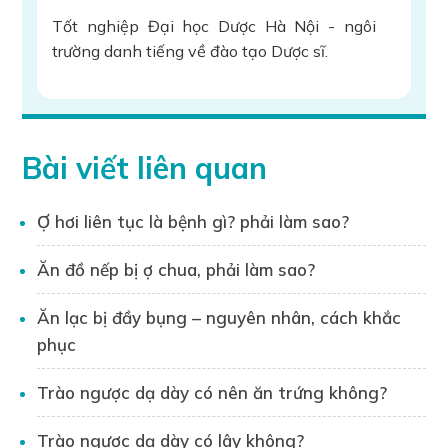
Tốt nghiệp Đại học Dược Hà Nội - ngôi
trường danh tiếng về đào tạo Dược sĩ.
Hơn 9 năm kinh nghiệm làm việc trong
ngành Dược và chăm sóc sức khỏe, đảm
nhiệm nhiều vị trí quan trọng:
Bài viết liên quan
Tư vấn sử dụng thuốc
Chuyên gia đào tạo kiến thức về thuốc
Ợ hơi liên tục là bệnh gì? phải làm sao?
Tổ chức hội thảo khoa học
Ăn đồ nếp bị ợ chua, phải làm sao?
Dược sĩ Xuân Long đã dành nhiều năm
nghiên cứu về trào ngược dạ dày, tích lũy
Ăn lạc bị đầy bụng – nguyên nhân, cách khắc
kiến thức chuyên sâu về nguyên nhân, triệu
phục
chứng, cách điều trị và phòng ngừa bệnh lý
này.
Trào ngược dạ dày có nên ăn trứng không?
Những bài viết do anh thực hiện trên
website Hantacid.vn đều được kiểm duyệt
Trào ngược dạ dày có lây không?