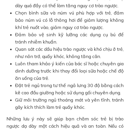
dày quá đầy có thể làm tăng nguy cơ trào ngược.
Chọn bình sữa và núm vú phù hợp với trẻ, đảm
bảo núm vú có lỗ thông hơi để giảm lượng không
khí trẻ nuốt vào, giảm nguy cơ trào ngược.
Đảm bảo vệ sinh kỹ lưỡng các dụng cụ bú để
tránh nhiễm khuẩn.
Quan sát các dấu hiệu trào ngược và khó chịu ở trẻ,
như nôn trớ, quấy khóc, không tăng cân.
Luôn tham khảo ý kiến của bác sĩ hoặc chuyên gia
dinh dưỡng trước khi thay đổi loại sữa hoặc chế độ
ăn uống của trẻ.
Đặt trẻ ngủ trong tư thế ngả lưng 30 độ bằng cách
kê cao đầu giường hoặc sử dụng gối chuyên dụng.
Giữ môi trường ngủ thoáng mát và yên tĩnh, tránh
gây kích thích làm trẻ quấy khóc.
Những lưu ý này sẽ giúp bạn chăm sóc trẻ bị trào
ngược dạ dày một cách hiệu quả và an toàn. Nếu có