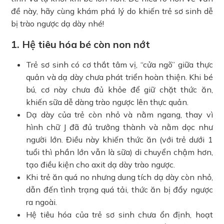
đề này, hãy cùng khám phá lý do khiến trẻ sơ sinh dễ
bị trào ngược dạ dày nhé!
1. Hệ tiêu hóa bé còn non nớt
Trẻ sơ sinh có cơ thắt tâm vị, “cửa ngõ” giữa thực
quản và dạ dày chưa phát triển hoàn thiện. Khi bé
bú, cơ này chưa đủ khỏe để giữ chặt thức ăn,
khiến sữa dễ dàng trào ngược lên thực quản.
Dạ dày của trẻ còn nhỏ và nằm ngang, thay vì
hình chữ J đã đủ trưởng thành và nằm dọc như
người lớn. Điều này khiến thức ăn (với trẻ dưới 1
tuổi thì phần lớn vẫn là sữa) di chuyển chậm hơn,
tạo điều kiện cho axit dạ dày trào ngược.
Khi trẻ ăn quá no nhưng dung tích dạ dày còn nhỏ,
dẫn đến tình trạng quá tải, thức ăn bị đẩy ngược
ra ngoài.
Hệ tiêu hóa của trẻ sơ sinh chưa ổn định, hoạt