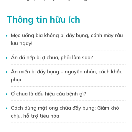
kỹ lưỡng, đảm bảo tính chính xác, khoa học
và hữu ích cho người đọc.
Thông tin hữu ích
Nhờ kiến thức chuyên môn và uy tín của
mình, Dược sĩ Xuân Long đã giúp hàng
Mẹo uống bia không bị đầy bụng, cánh mày râu
nghìn người hiểu rõ hơn về trào ngược dạ
lưu ngay!
dày, từ đó có những phương pháp điều trị
và phòng ngừa hiệu quả.
Ăn đồ nếp bị ợ chua, phải làm sao?
Liên hệ tư vấn:
Ăn miến bị đầy bụng – nguyên nhân, cách khắc
Bạn đọc có thể liên hệ trực tiếp với Dược sĩ
phục
Nguyễn Xuân Long qua
Zalo
0395130769
để được tư vấn cụ thể về vấn đề trào ngược
Ợ chua là dấu hiệu của bệnh gì?
dạ dày.
Cách dùng mật ong chữa đầy bụng: Giảm khó
chịu, hỗ trợ tiêu hóa