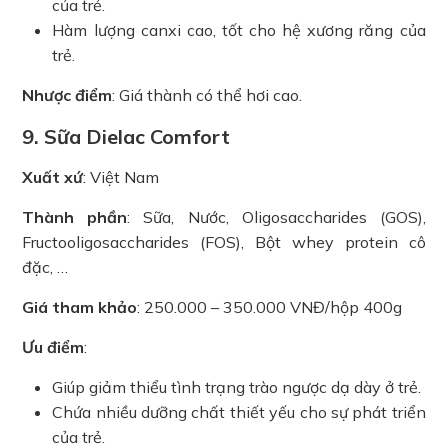
của trẻ.
Hàm lượng canxi cao, tốt cho hệ xương răng của
trẻ.
Nhược điểm
: Giá thành có thể hơi cao.
9. Sữa Dielac Comfort
Xuất xứ
: Việt Nam
Thành phần
: Sữa, Nước, Oligosaccharides (GOS),
Fructooligosaccharides (FOS), Bột whey protein cô
đặc, …
Giá tham khảo
: 250.000 – 350.000 VNĐ/hộp 400g
Ưu điểm
:
Giúp giảm thiểu tình trạng trào ngược dạ dày ở trẻ.
Chứa nhiều dưỡng chất thiết yếu cho sự phát triển
của trẻ.