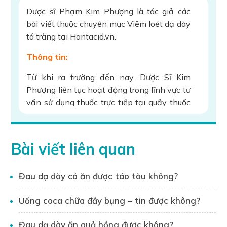
Dược sĩ Phạm Kim Phượng là tác giả các
bài viết thuộc chuyên mục Viêm loét dạ dày
tá tràng tại Hantacid.vn.
Thông tin:
Từ khi ra trường đến nay, Dược Sĩ Kim
Phượng liên tục hoạt động trong lĩnh vực tư
vấn sử dụng thuốc trực tiếp tại quầy thuốc
và tư vấn qua các trang chuyên gia. Với kiến
thức vững về thuốc, bệnh học, dược lâm
sàng, cùng với sự linh hoạt và kinh nghiệm,
Bài viết liên quan
Kim Phượng mang đến độc giả những kiến
thức chính xác, có sự đầu tư và nghiên cứu
Đau dạ dày có ăn được táo tàu không?
trước khi tư vấn, đưa ra lời khuyên dành cho
từng độc giả.
Uống coca chữa đầy bụng – tin được không?
Từng tham gia nhiều khóa học:
Đau dạ dày ăn quả hồng được không?