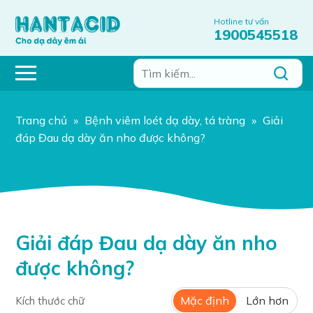
Hotline tư vấn
1900545518
Trang chủ
»
Bệnh viêm loét dạ dày, tá tràng
»
Giải
đáp Đau dạ dày ăn nho được không?
Giải đáp Đau dạ dày ăn nho
được không?
Mặc định
Lớn hơn
Kích thước chữ