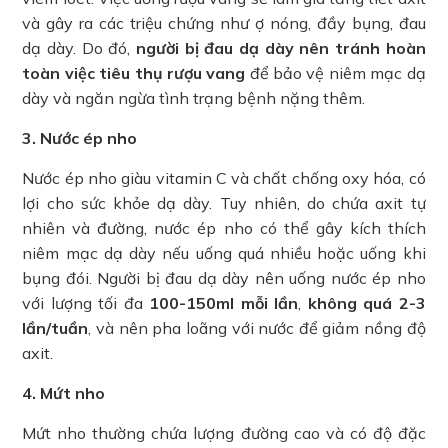
và gây ra các triệu chứng như ợ nóng, đầy bụng, đau
dạ dày. Do đó,
người bị đau dạ dày nên tránh hoàn
toàn việc tiêu thụ rượu vang
để bảo vệ niêm mạc dạ
dày và ngăn ngừa tình trạng bệnh nặng thêm.
3. Nước ép nho
Nước ép nho giàu vitamin C và chất chống oxy hóa, có
lợi cho sức khỏe dạ dày. Tuy nhiên, do chứa axit tự
nhiên và đường, nước ép nho có thể gây kích thích
niêm mạc dạ dày nếu uống quá nhiều hoặc uống khi
bụng đói. Người bị đau dạ dày nên uống nước ép nho
với lượng tối đa
100-150ml mỗi lần
,
không quá 2-3
lần/tuần
, và nên pha loãng với nước để giảm nồng độ
axit.
4. Mứt nho
Mứt nho thường chứa lượng đường cao và có độ đặc