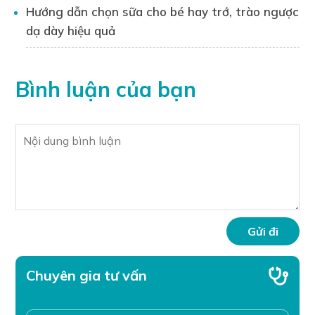
Hướng dẫn chọn sữa cho bé hay trớ, trào ngược
Bạn đọc có thể liên hệ trực tiếp với Dược sĩ
dạ dày hiệu quả
Phạm Kim Phượng qua
Hotline
1900545518
để được tư vấn cụ thể về vấn
đề cách sử dụng thuốc Hantacid và bệnh
Bình luận của bạn
viêm loét dạ dày tá tràng.
Chuyên gia tư vấn