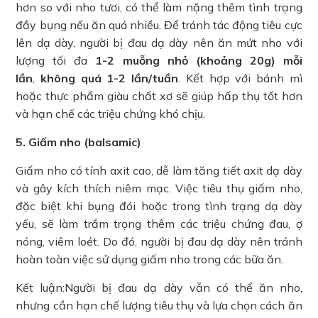
hơn so với nho tươi, có thể làm nặng thêm tình trạng
đầy bụng nếu ăn quá nhiều. Để tránh tác động tiêu cực
lên dạ dày, người bị đau dạ dày nên ăn mứt nho với
lượng tối đa
1-2 muỗng nhỏ (khoảng 20g) mỗi
lần
,
không quá 1-2 lần/tuần
. Kết hợp với bánh mì
hoặc thực phẩm giàu chất xơ sẽ giúp hấp thụ tốt hơn
và hạn chế các triệu chứng khó chịu.
5. Giấm nho (balsamic)
Giấm nho có tính axit cao, dễ làm tăng tiết axit dạ dày
và gây kích thích niêm mạc. Việc tiêu thụ giấm nho,
đặc biệt khi bụng đói hoặc trong tình trạng dạ dày
yếu, sẽ làm trầm trọng thêm các triệu chứng đau, ợ
nóng, viêm loét. Do đó, người bị đau dạ dày nên tránh
hoàn toàn việc sử dụng giấm nho trong các bữa ăn.
Kết luận:Người bị đau dạ dày vẫn có thể ăn nho,
nhưng cần hạn chế lượng tiêu thụ và lựa chọn cách ăn