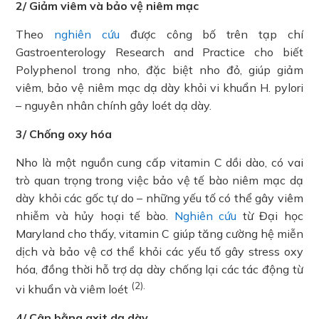
2/ Giảm viêm và bảo vệ niêm mạc
Theo
nghiên cứu
được công bố trên tạp chí
Gastroenterology Research and Practice cho biết
Polyphenol trong nho, đặc biệt nho đỏ, giúp giảm
viêm, bảo vệ niêm mạc dạ dày khỏi vi khuẩn H. pylori
– nguyên nhân chính gây loét dạ dày.
3/ Chống oxy hóa
Nho là một nguồn cung cấp vitamin C dồi dào, có vai
trò quan trọng trong việc bảo vệ tế bào niêm mạc dạ
dày khỏi các gốc tự do – những yếu tố có thể gây viêm
nhiễm và hủy hoại tế bào.
Nghiên cứu
từ Đại học
Maryland cho thấy, vitamin C giúp tăng cường hệ miễn
dịch và bảo vệ cơ thể khỏi các yếu tố gây stress oxy
hóa, đồng thời hỗ trợ dạ dày chống lại các tác động từ
(2).
vi khuẩn và viêm loét
4/ Cân bằng axit dạ dày