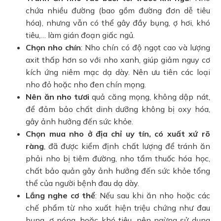
chứa nhiều đường (bao gồm đường đơn dễ tiêu
hóa), nhưng vẫn có thể gây đầy bụng, ợ hơi, khó
tiêu,… làm gián đoạn giấc ngủ.
Chọn nho chín
: Nho chín có độ ngọt cao và lượng
axit thấp hơn so với nho xanh, giúp giảm nguy cơ
kích ứng niêm mạc dạ dày. Nên ưu tiên các loại
nho đỏ hoặc nho đen chín mọng.
Nên ăn nho tươi
quả căng mọng, không dập nát,
để đảm bảo chất dinh dưỡng không bị oxy hóa,
gây ảnh hưởng đến sức khỏe.
Chọn mua nho ở địa chỉ uy tín, có xuất xứ rõ
ràng
, đã được kiểm định chất lượng để tránh ăn
phải nho bị tiêm đường, nho tẩm thuốc hóa học,
chất bảo quản gây ảnh hưởng đến sức khỏe tổng
thể của người bệnh đau dạ dày.
Lắng nghe cơ thể
: Nếu sau khi ăn nho hoặc các
chế phẩm từ nho xuất hiện triệu chứng như đau
bụng, ợ nóng, hoặc khó tiêu, nên ngừng sử dụng