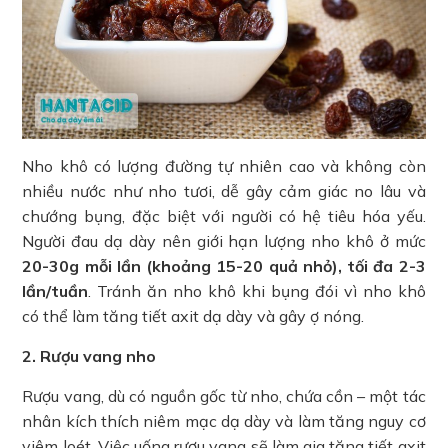
Nho khô có lượng đường tự nhiên cao và không còn
nhiều nước như nho tươi, dễ gây cảm giác no lâu và
chướng bụng, đặc biệt với người có hệ tiêu hóa yếu.
Người đau dạ dày nên giới hạn lượng nho khô ở mức
20-30g mỗi lần (khoảng 15-20 quả nhỏ), tối đa 2-3
lần/tuần
. Tránh ăn nho khô khi bụng đói vì nho khô
có thể làm tăng tiết axit dạ dày và gây ợ nóng.
2. Rượu vang nho
Rượu vang, dù có nguồn gốc từ nho, chứa cồn – một tác
nhân kích thích niêm mạc dạ dày và làm tăng nguy cơ
viêm loét. Việc uống rượu vang sẽ làm gia tăng tiết axit