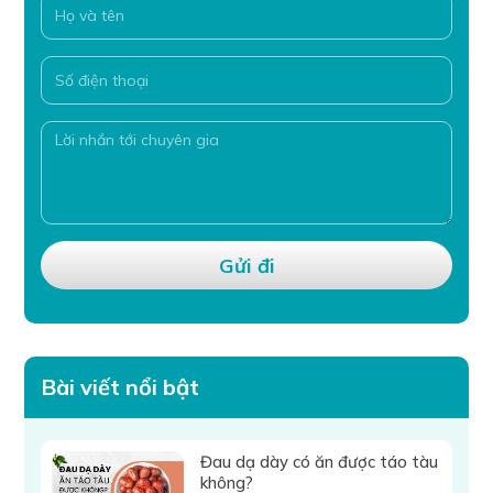
Bài viết nổi bật
Đau dạ dày có ăn được táo tàu
không?