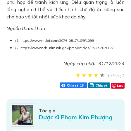
phù hợp để tránh kích ứng. Điều quan trọng là luôn
lắng nghe cơ thể và điều chỉnh chế độ ăn uống sao
cho bảo vệ tốt nhất sức khỏe dạ dày.
Nguồn tham khảo:
(1) https://www.mdpi.com/2076-0817/10/9/1099
(2) https://www.ncbi.nlm.nih.gov/pmc/articles/PMC5707683/
Ngày cập nhật:
31/12/2024
★
★
★
★
★
★
11 đánh giá
Lưu
Chia sẻ
18
Chia sẻ
Tác giả
Dược sĩ Phạm Kim Phượng