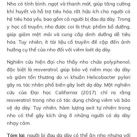
Nho có tính bình, ngọt và thanh mát, giúp tăng cường
khí huyết và hỗ trợ tiêu hóa, rất hữu ích cho người có
hệ tiêu hóa yếu, bao gồm cả người bị đau dạ dày. Trong
y học cổ truyền, nho được coi là thực phẩm bổ dưỡng,
giúp giảm mệt mỏi và cung cấp dinh dưỡng dễ tiêu
hóa. Tuy nhiên, ít tài liệu cổ truyền đề cập đến ảnh
hưởng cụ thể của nho đối với viêm loét dạ dày.
Nghiên cứu hiện đại cho thấy nho chứa polyphenol,
đặc biệt là resveratrol, giúp bảo vệ niêm mạc dạ dày
và giảm tổn thương do vi khuẩn Helicobacter pylori
gây ra, tác nhân phổ biến gây loét dạ dày. Một nghiên
cứu của Đại học California (2017) chỉ ra rằng
resveratrol trong nho có tác dụng chống viêm và bảo
vệ dạ dày. Tuy nhiên, hàm lượng axit tự nhiên trong
nho có thể gây kích ứng ở những người có dạ dày
nhạy cảm.
Tóm lại
, người bị đau dạ dày có thể ăn nho nhưng với