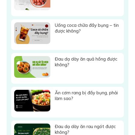
Uống coca chữa đầy bụng – tin
được không?
Đau dạ dày ăn quả hồng được
không?
Ăn cơm rang bị đầy bụng, phải
làm sao?
Đau dạ dày ăn rau ngót được
không?