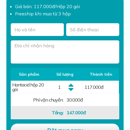
Giá bán: 117.000đ/Hộp 20 gói
Freeship khi mua từ 3 hộp
Sản phẩm
Số lượng
Thành tiền
Hantacid hộp 20
117.000
đ
gói
Phí vận chuyển:
30.000đ
Tổng:
147.000
đ