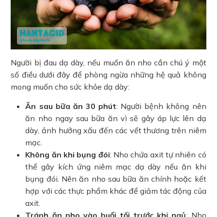
Người bị đau dạ dày, nếu muốn ăn nho cần chú ý một
số điều dưới đây để phòng ngừa những hệ quả không
mong muốn cho sức khỏe dạ dày:
Ăn sau bữa ăn 30 phút
: Người bệnh không nên
ăn nho ngay sau bữa ăn vì sẽ gây áp lực lên dạ
dày, ảnh hưởng xấu đến các vết thương trên niêm
mạc.
Không ăn khi bụng đói
: Nho chứa axit tự nhiên có
thể gây kích ứng niêm mạc dạ dày nếu ăn khi
bụng đói. Nên ăn nho sau bữa ăn chính hoặc kết
hợp với các thực phẩm khác để giảm tác động của
axit.
Tránh ăn nho vào buổi tối trước khi ngủ
: Nho