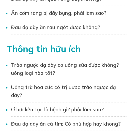
Tư vấn sử dụng thuốc theo chương trình Sở
y tế Hà Nội
Ăn cơm rang bị đầy bụng, phải làm sao?
Đào tạo về “ thực hành nhà thuốc tốt
Đau dạ dày ăn rau ngót được không?
theo nguyên tắc của Tổ chức Y tế Thế
giới”(GPP-WHO)
Đào tạo về “ thực hành tốt sản xuất
Thông tin hữu ích
thuốc theo nguyên tắc của Tổ chức Y tế
Thế giới” (GMP-WHO)
Trào ngược dạ dày có uống sữa được không?
Đào tạo về “ thực hành tốt lưu trữ thuốc
uống loại nào tốt?
theo nguyên tắc của Tổ chức Y tế Thế
giới” (GSP-WHO)
Uống trà hoa cúc có trị được trào ngược dạ
Dược sĩ Kim Phượng luôn mong muốn đưa
dày?
những kiến thức hữu ích, đáng tin cậy đến
đọc giả, góp phần nâng cao nhận thức về
Ợ hơi liên tục là bệnh gì? phải làm sao?
thông tin sức khỏe cho cộng đồng.
Đau dạ dày ăn cà tím: Có phù hợp hay không?
Liên hệ tư vấn: