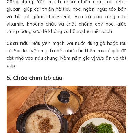
Công dụng
: Yến mạch chứa nhiều chất xơ beta-
glucan, giúp cải thiện hệ tiêu hóa, ngăn ngừa táo bón
và hỗ trợ giảm cholesterol. Rau củ quả cung cấp
vitamin, khoáng chất và chất chống oxy hóa, giúp
tăng cường sức đề kháng và hỗ trợ hệ miễn dịch.
Cách nấu
: Nấu yến mạch với nước dùng gà hoặc rau
củ. Sau khi yến mạch chín nhừ, cho thêm rau củ quả đã
cắt nhỏ vào nấu chung. Nêm nếm gia vị vừa ăn và tắt
bếp.
5. Cháo chim bồ câu