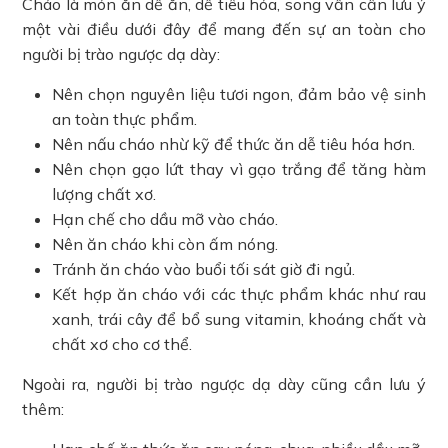
Cháo là món ăn dễ ăn, dễ tiêu hóa, song vẫn cần lưu ý
một vài điều dưới đây để mang đến sự an toàn cho
người bị trào ngược dạ dày:
Nên chọn nguyên liệu tươi ngon, đảm bảo vệ sinh
an toàn thực phẩm.
Nên nấu cháo nhừ kỹ để thức ăn dễ tiêu hóa hơn.
Nên chọn gạo lứt thay vì gạo trắng để tăng hàm
lượng chất xơ.
Hạn chế cho dầu mỡ vào cháo.
Nên ăn cháo khi còn ấm nóng.
Tránh ăn cháo vào buổi tối sát giờ đi ngủ.
Kết hợp ăn cháo với các thực phẩm khác như rau
xanh, trái cây để bổ sung vitamin, khoáng chất và
chất xơ cho cơ thể.
Ngoài ra, người bị trào ngược dạ dày cũng cần lưu ý
thêm: