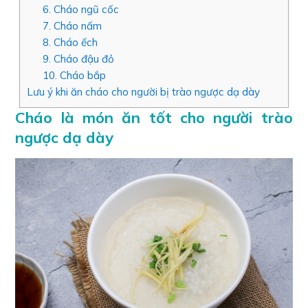
6. Cháo ngũ cốc
7. Cháo nấm
8. Cháo ếch
9. Cháo đậu đỏ
10. Cháo bắp
Lưu ý khi ăn cháo cho người bị trào ngược dạ dày
Cháo là món ăn tốt cho người trào
ngược dạ dày