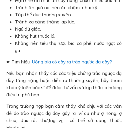
Hạn chế ăn thức ăn cay nóng, chua, nhiều dầu mỡ.
Tránh ăn quá no, nên ăn chậm, nhai kỹ.
Tập thể dục thường xuyên.
Tránh xa căng thẳng, áp lực.
Ngủ đủ giấc.
Không hút thuốc lá.
Không nên tiêu thụ rượu bia, cà phê, nước ngọt có
ga.
☛ Tìm hiểu:
Uống bia có gây ra trào ngược dạ dày?
Nếu bạn nhận thấy các các triệu chứng trào ngược dạ
dày tăng nặng hoặc diễn ra thường xuyên, hãy tham
khảo ý kiến bác sĩ để được tư vấn và kịp thời có hướng
điều trị phù hợp.
Trong trường hợp bạn cảm thấy khó chịu với các vấn
đề do trào ngược dạ dày gây ra, ví dụ như ợ nóng, ợ
chua, đau rát thượng vị,… có thể sử dụng thuốc
Hantacid.