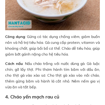
Công dụng
: Gừng có tác dụng chống viêm, giảm buồn
nôn và hỗ trợ tiêu hóa. Gà cung cấp protein, vitamin và
khoáng chất, giúp bồi bổ cơ thể. Cháo dễ tiêu hóa, giúp
giảm bớt gánh nặng cho hệ tiêu hóa.
Cách nấu
: Nấu cháo trắng với nước dùng gà. Gà luộc
chín, gỡ lấy thịt. Phi thơm hành tím băm với dầu ăn,
cho thịt gà vào xào sơ. Cho thịt gà xào vào nồi cháo,
thêm gừng băm và hành lá cắt nhỏ. Nêm nếm gia vị
vừa ăn và tắt bếp.
4. Cháo yến mạch rau củ