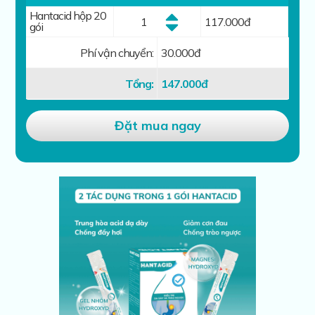
Hantacid hộp 20
117.000
đ
gói
Phí vận chuyển:
30.000đ
Tổng:
147.000
đ