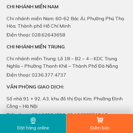
CHI NHÁNH MIỀN NAM
Chi nhánh miền Nam: 60-62 Bác Ái, Phường Phú Thọ
Hòa, Thành phố Hồ Chí Minh
Điện thoại: 028.62643658
CHI NHÁNH MIỀN TRUNG
Chi nhánh miền Trung: Lô 18 – B2 – 4 – KDC Trung
Nghĩa – Phường Thanh Khê – Thành Phố Đà Nẵng
Điện thoại: 0236.377.4737
VĂN PHÒNG GIAO DỊCH:
Số nhà 91 + 92, A3, khu đô thị Đại Kim, Phường Định
Công – Hà Nội
Điện thoại: 024.36284736, 024.36285518 / Fax:
024.36284735
Đặt hàng online
Điểm bán