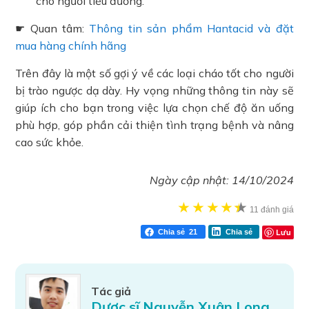
cho người tiểu đường.
☛ Quan tâm:
Thông tin sản phẩm Hantacid và đặt
mua hàng chính hãng
Trên đây là một số gợi ý về các loại cháo tốt cho người
bị trào ngược dạ dày. Hy vọng những thông tin này sẽ
giúp ích cho bạn trong việc lựa chọn chế độ ăn uống
phù hợp, góp phần cải thiện tình trạng bệnh và nâng
cao sức khỏe.
Ngày cập nhật:
14/10/2024
★
★
★
★
★
★
11 đánh giá
Lưu
Chia sẻ
21
Chia sẻ
Tác giả
Dược sĩ Nguyễn Xuân Long