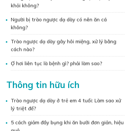
khỏi không?
nghiên cứu về trào ngược dạ dày, tích lũy
kiến thức chuyên sâu về nguyên nhân, triệu
Người bị trào ngược dạ dày có nên ăn cá
chứng, cách điều trị và phòng ngừa bệnh lý
không?
này.
Những bài viết do anh thực hiện trên
Trào ngược dạ dày gây hôi miệng, xử lý bằng
website Hantacid.vn đều được kiểm duyệt
cách nào?
kỹ lưỡng, đảm bảo tính chính xác, khoa học
và hữu ích cho người đọc.
Ợ hơi liên tục là bệnh gì? phải làm sao?
Nhờ kiến thức chuyên môn và uy tín của
mình, Dược sĩ Xuân Long đã giúp hàng
Thông tin hữu ích
nghìn người hiểu rõ hơn về trào ngược dạ
dày, từ đó có những phương pháp điều trị
Trào ngược dạ dày ở trẻ em 4 tuổi: Làm sao xử
và phòng ngừa hiệu quả.
lý triệt để?
Liên hệ tư vấn:
5 cách giảm đầy bụng khi ăn bưởi đơn giản, hiệu
Bạn đọc có thể liên hệ trực tiếp với Dược sĩ
quả