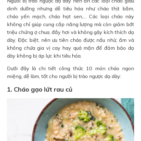
Người bị trào ngược dạ dày nên ăn các loại cháo giàu
dinh dưỡng nhưng dễ tiêu hóa như cháo thịt bằm,
cháo yến mạch, cháo hạt sen,… Các loại cháo này
không chỉ giúp cung cấp năng lượng mà còn giảm bớt
triệu chứng ợ chua, đầy hơi và không gây kích thích dạ
dày. Đặc biệt, nên ưu tiên cháo được nấu nhừ, ấm và
không chứa gia vị cay hay quá mặn để đảm bảo dạ
dày không bị áp lực khi tiêu hóa.
Dưới đây là chi tiết công thức 10 món cháo ngon
miệng, dễ làm, tốt cho người bị trào ngược dạ dày:
1. Cháo gạo lứt rau củ