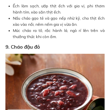
Ếch làm sạch, ướp thịt ếch với gia vị, phi thơm
hành tím, xào săn thịt ếch.
Nấu cháo gạo tẻ và gạo nếp nhừ kỹ, cho thịt ếch
xào vào nồi, nêm nếm gia vị vừa ăn.
Múc cháo ra tô, rắc hành lá, ngò rí lên trên và
thưởng thức khi còn ấm.
9. Cháo đậu đỏ