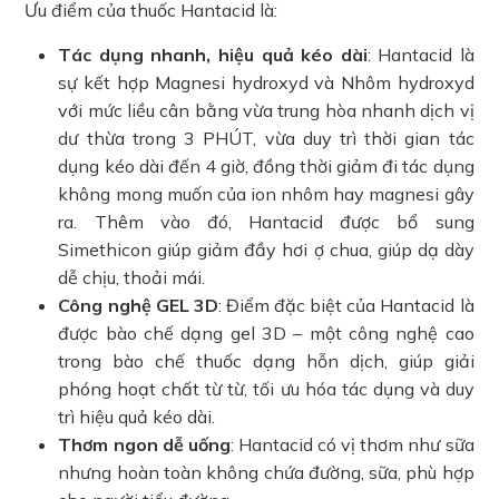
Ưu điểm của thuốc Hantacid là:
Tác dụng nhanh, hiệu quả kéo dài
: Hantacid là
sự kết hợp Magnesi hydroxyd và Nhôm hydroxyd
với mức liều cân bằng vừa trung hòa nhanh dịch vị
dư thừa trong 3 PHÚT, vừa duy trì thời gian tác
dụng kéo dài đến 4 giờ, đồng thời giảm đi tác dụng
không mong muốn của ion nhôm hay magnesi gây
ra. Thêm vào đó, Hantacid được bổ sung
Simethicon giúp giảm đầy hơi ợ chua, giúp dạ dày
dễ chịu, thoải mái.
Công nghệ GEL 3D
: Điểm đặc biệt của Hantacid là
được bào chế dạng gel 3D – một công nghệ cao
trong bào chế thuốc dạng hỗn dịch, giúp giải
phóng hoạt chất từ từ, tối ưu hóa tác dụng và duy
trì hiệu quả kéo dài.
Thơm ngon dễ uống
: Hantacid có vị thơm như sữa
nhưng hoàn toàn không chứa đường, sữa, phù hợp