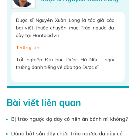
Dược sĩ Nguyễn Xuân Long là tác giả các
bài viết thuộc chuyên mục Trào ngược dạ
dày tại Hantacid.vn.
Thông tin:
Tốt nghiệp Đại học Dược Hà Nội - ngôi
trường danh tiếng về đào tạo Dược sĩ.
Hơn 9 năm kinh nghiệm làm việc trong
ngành Dược và chăm sóc sức khỏe, đảm
nhiệm nhiều vị trí quan trọng:
Bài viết liên quan
Tư vấn sử dụng thuốc
Chuyên gia đào tạo kiến thức về thuốc
Bị trào ngược dạ dày có nên ăn bánh mì không?
Tổ chức hội thảo khoa học
Dùng bột sắn dây chữa trào ngược dạ dày có
Dược sĩ Xuân Long đã dành nhiều năm