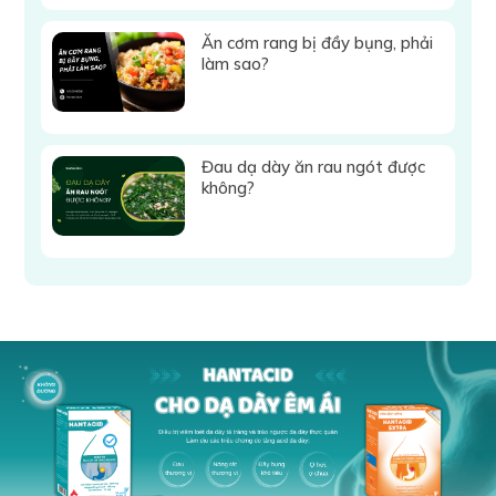
Ăn cơm rang bị đầy bụng, phải
làm sao?
Đau dạ dày ăn rau ngót được
không?