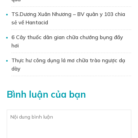
Nguyễn Xuân Long qua
Zalo
0395130769
để được tư vấn cụ thể về vấn đề trào ngược
TS.Dương Xuân Nhương – BV quân y 103 chia
dạ dày.
sẻ về Hantacid
6 Cây thuốc dân gian chữa chướng bụng đầy
hơi
Thực hư công dụng lá mơ chữa trào ngược dạ
dày
Bình luận của bạn