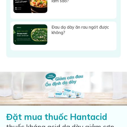
làm sao?
Đau dạ dày ăn rau ngót được
không?
Đặt mua thuốc Hantacid
thuốc kháng acid dạ dày giảm cơn