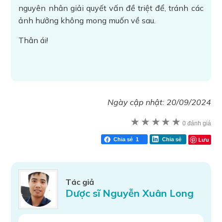
nguyên nhân giải quyết vấn đề triệt để, tránh các
ảnh hưởng không mong muốn về sau.
Thân ái!
Ngày cập nhật:
20/09/2024
★
★
★
★
★
0 đánh giá
Lưu
Chia sẻ
1
Chia sẻ
Tác giả
Dược sĩ Nguyễn Xuân Long