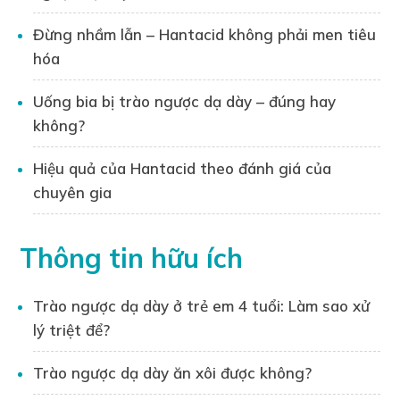
chứng, cách điều trị và phòng ngừa bệnh lý
Đừng nhầm lẫn – Hantacid không phải men tiêu
này.
hóa
Những bài viết do anh thực hiện trên
website Hantacid.vn đều được kiểm duyệt
Uống bia bị trào ngược dạ dày – đúng hay
kỹ lưỡng, đảm bảo tính chính xác, khoa học
không?
và hữu ích cho người đọc.
Hiệu quả của Hantacid theo đánh giá của
Nhờ kiến thức chuyên môn và uy tín của
chuyên gia
mình, Dược sĩ Xuân Long đã giúp hàng
nghìn người hiểu rõ hơn về trào ngược dạ
dày, từ đó có những phương pháp điều trị
Thông tin hữu ích
và phòng ngừa hiệu quả.
Liên hệ tư vấn:
Trào ngược dạ dày ở trẻ em 4 tuổi: Làm sao xử
lý triệt để?
Bạn đọc có thể liên hệ trực tiếp với Dược sĩ
Nguyễn Xuân Long qua
Zalo
0395130769
Trào ngược dạ dày ăn xôi được không?
để được tư vấn cụ thể về vấn đề trào ngược