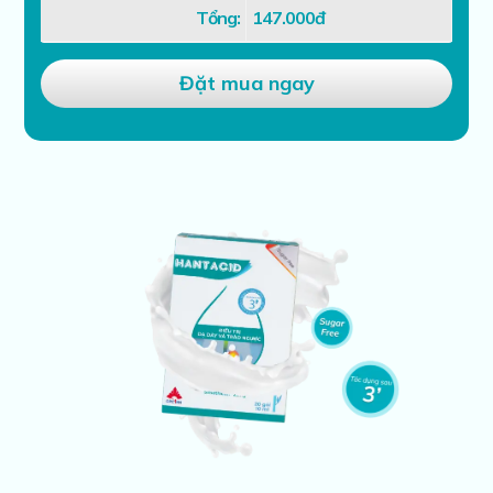
Tổng:
147.000
đ