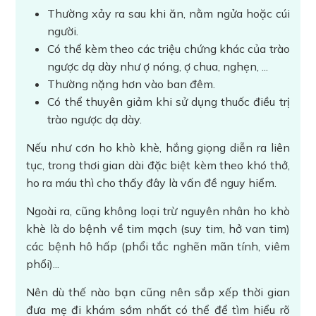
Thường xảy ra sau khi ăn, nằm ngửa hoặc cúi
người.
Có thể kèm theo các triệu chứng khác của trào
ngược dạ dày như ợ nóng, ợ chua, nghẹn, ...
Thường nặng hơn vào ban đêm.
Có thể thuyên giảm khi sử dụng thuốc điều trị
trào ngược dạ dày.
Nếu như cơn ho khò khè, hắng giọng diễn ra liên
tục, trong thơi gian dài đặc biệt kèm theo khó thở,
ho ra máu thì cho thấy đây là vấn đề nguy hiểm.
Ngoài ra, cũng không loại trừ nguyên nhân ho khò
khè là do bệnh về tim mạch (suy tim, hở van tim)
các bệnh hô hấp (phổi tắc nghẽn mãn tính, viêm
phổi)...
Nên dù thế nào bạn cũng nên sắp xếp thời gian
đưa mẹ đi khám sớm nhất có thể để tìm hiểu rõ