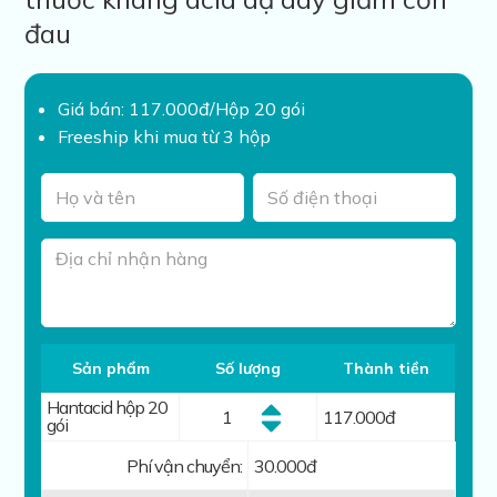
đau
Giá bán: 117.000đ/Hộp 20 gói
Freeship khi mua từ 3 hộp
Sản phẩm
Số lượng
Thành tiền
Hantacid hộp 20
117.000
đ
gói
Phí vận chuyển:
30.000đ