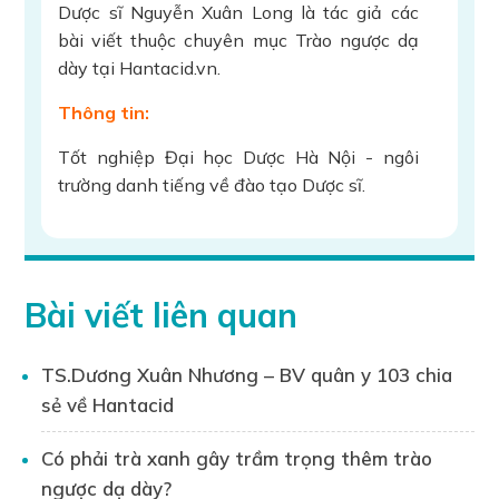
Dược sĩ Nguyễn Xuân Long là tác giả các
bài viết thuộc chuyên mục Trào ngược dạ
dày tại Hantacid.vn.
Thông tin:
Tốt nghiệp Đại học Dược Hà Nội - ngôi
trường danh tiếng về đào tạo Dược sĩ.
Hơn 9 năm kinh nghiệm làm việc trong
ngành Dược và chăm sóc sức khỏe, đảm
nhiệm nhiều vị trí quan trọng:
Bài viết liên quan
Tư vấn sử dụng thuốc
Chuyên gia đào tạo kiến thức về thuốc
TS.Dương Xuân Nhương – BV quân y 103 chia
Tổ chức hội thảo khoa học
sẻ về Hantacid
Dược sĩ Xuân Long đã dành nhiều năm
Có phải trà xanh gây trầm trọng thêm trào
nghiên cứu về trào ngược dạ dày, tích lũy
kiến thức chuyên sâu về nguyên nhân, triệu
ngược dạ dày?