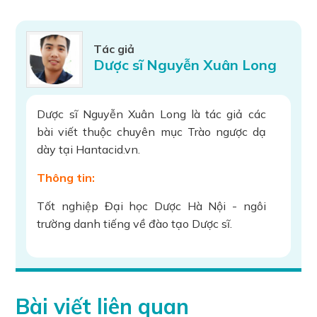
Tác giả
Dược sĩ Nguyễn Xuân Long
Dược sĩ Nguyễn Xuân Long là tác giả các
bài viết thuộc chuyên mục Trào ngược dạ
dày tại Hantacid.vn.
Thông tin:
Tốt nghiệp Đại học Dược Hà Nội - ngôi
trường danh tiếng về đào tạo Dược sĩ.
Hơn 9 năm kinh nghiệm làm việc trong
ngành Dược và chăm sóc sức khỏe, đảm
nhiệm nhiều vị trí quan trọng:
Bài viết liên quan
Tư vấn sử dụng thuốc