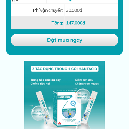
Phí vận chuyển:
30.000đ
Tổng:
147.000
đ