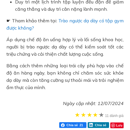
Duy trì một lịch trình tập luyện đều đặn để giảm
căng thẳng và duy trì cân nặng lành mạnh.
☛ Tham khảo thêm tại:
Trào ngược dạ dày có tập gym
được không?
Áp dụng chế độ ăn uống hợp lý và lối sống khoa học,
người bị trào ngược dạ dày có thể kiểm soát tốt các
triệu chứng và cải thiện chất lượng cuộc sống.
Bằng cách thêm những loại trái cây phù hợp vào chế
độ ăn hàng ngày, bạn không chỉ chăm sóc sức khỏe
dạ dày mà còn tăng cường sự thoải mái và trải nghiệm
ẩm thực của mình.
Ngày cập nhật:
12/07/2024
★
★
★
★
★
★
11 đánh giá
Lưu
Chia sẻ
21
Chia sẻ