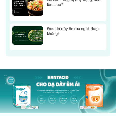
làm sao?
Đau dạ dày ăn rau ngót được
không?