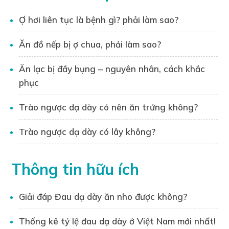
Chuyên gia đào tạo kiến thức về thuốc
Ợ hơi liên tục là bệnh gì? phải làm sao?
Tổ chức hội thảo khoa học
Ăn đồ nếp bị ợ chua, phải làm sao?
Dược sĩ Xuân Long đã dành nhiều năm
nghiên cứu về trào ngược dạ dày, tích lũy
Ăn lạc bị đầy bụng – nguyên nhân, cách khắc
kiến thức chuyên sâu về nguyên nhân, triệu
phục
chứng, cách điều trị và phòng ngừa bệnh lý
này.
Trào ngược dạ dày có nên ăn trứng không?
Những bài viết do anh thực hiện trên
website Hantacid.vn đều được kiểm duyệt
Trào ngược dạ dày có lây không?
kỹ lưỡng, đảm bảo tính chính xác, khoa học
và hữu ích cho người đọc.
Thông tin hữu ích
Nhờ kiến thức chuyên môn và uy tín của
mình, Dược sĩ Xuân Long đã giúp hàng
Giải đáp Đau dạ dày ăn nho được không?
nghìn người hiểu rõ hơn về trào ngược dạ
dày, từ đó có những phương pháp điều trị
Thống kê tỷ lệ đau dạ dày ở Việt Nam mới nhất!
và phòng ngừa hiệu quả.