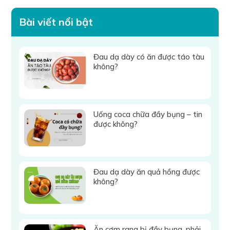
Bài viết nổi bật
Đau dạ dày có ăn được táo tàu
không?
Uống coca chữa đầy bụng – tin
được không?
Đau dạ dày ăn quả hồng được
không?
Ăn cơm rang bị đầy bụng, phải