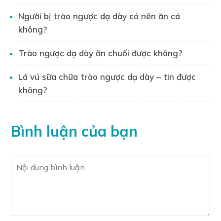
Người bị trào ngược dạ dày có nên ăn cá
Liên hệ tư vấn:
không?
Bạn đọc có thể liên hệ trực tiếp với Dược sĩ
Nguyễn Xuân Long qua
Zalo
0395130769
Trào ngược dạ dày ăn chuối được không?
để được tư vấn cụ thể về vấn đề trào ngược
dạ dày.
Lá vú sữa chữa trào ngược dạ dày – tin được
không?
Bình luận của bạn