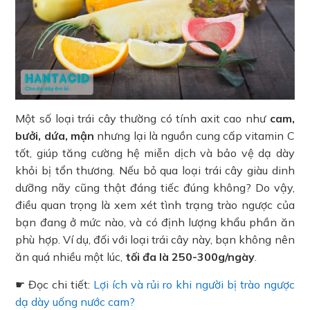
Một số loại trái cây thường có tính axit cao như
cam,
bưởi, dứa, mận
nhưng lại là nguồn cung cấp vitamin C
tốt, giúp tăng cường hệ miễn dịch và bảo vệ dạ dày
khỏi bị tổn thương. Nếu bỏ qua loại trái cây giàu dinh
dưỡng nãy cũng thật đáng tiếc đúng không? Do vậy,
điều quan trọng là xem xét tình trạng trào ngược của
bạn đang ở mức nào, và có định lượng khẩu phần ăn
phù hợp. Ví dụ, đối với loại trái cây này, bạn không nên
ăn quá nhiều một lúc,
tối đa là 250-300g/ngày
.
☛ Đọc chi tiết:
Lợi ích và rủi ro khi người bị trào ngược
dạ dày uống nước cam?