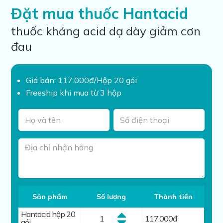
Đặt mua thuốc Hantacid
thuốc kháng acid dạ dày giảm cơn
đau
Giá bán: 117.000đ/Hộp 20 gói
Freeship khi mua từ 3 hộp
Sản phẩm
Số lượng
Thành tiền
Hantacid hộp 20
117.000
đ
gói